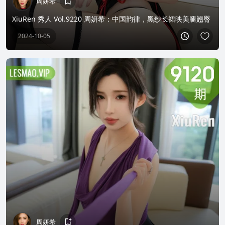
周妍希
XiuRen 秀人 Vol.9220 周妍希：中国韵律，黑纱长裙映美腿翘臀
2024-10-05
周妍希