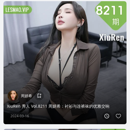
周妍希
XiuRen 秀人 Vol.8211 周妍希：衬衫与连裤袜的优雅交响
2024-03-16