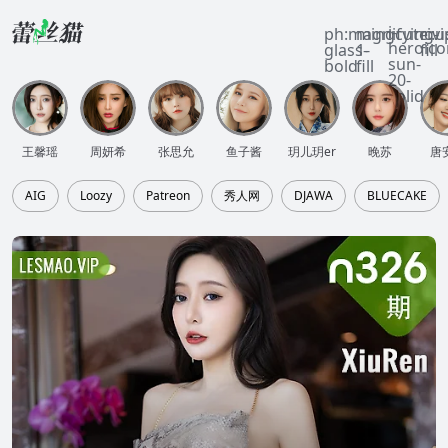
i-
ph:magnifying-
mingcute:vi
ri:u
heroico
glass-
1-
fill
sun-
bold
fill
20-
solid
王馨瑶
周妍希
张思允
鱼子酱
玥儿玥er
晚苏
唐
AIG
Loozy
Patreon
秀人网
DJAWA
BLUECAKE